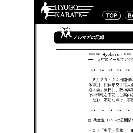
メルマガの記録
***** Hyokuren *** 
━━　兵空連メールマガジン　
 ☆★　☆★　☆★　☆★　☆★　
　５月２３・２４日開催の
体重別・団体形空手道大会
道大会」当日に、阪神高速
その情報を下記にご案内を
　なお、不明な点は、事務
 ☆★　☆★　☆★　☆★　☆★　
□ 兵空連ＨＰへの公開情
＜１＞「中学・高校・一般