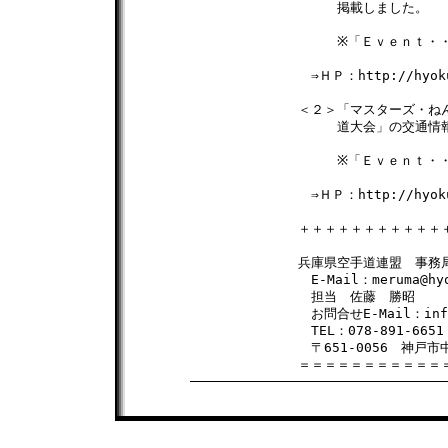
　　　掲載しました。

　　　※「Ｅｖｅｎｔ・・
　⇒ＨＰ：http://hyoku
＜２＞「マスターズ・ねん
　　　道大会」の交通情報
　　　※「Ｅｖｅｎｔ・・
　⇒ＨＰ：http://hyoku
＋＋＋＋＋＋＋＋＋＋＋＋
兵庫県空手道連盟　事務局
　E-Mail：meruma@h
　担当　佐藤　勝昭　

　お問合せE-Mail：info@
　TEL：078-891-6651
　〒651-0056　神戸市
＝＝＝＝＝＝＝＝＝＝＝